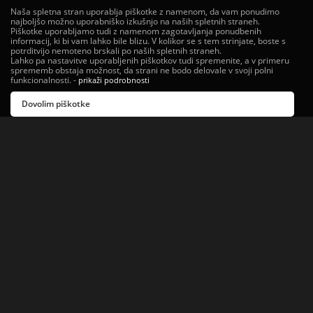
Naša spletna stran uporablja piškotke z namenom, da vam ponudimo
najboljšo možno uporabniško izkušnjo na naših spletnih straneh.
Piškotke uporabljamo tudi z namenom zagotavljanja ponudbenih
informacij, ki bi vam lahko bile blizu. V kolikor se s tem strinjate, boste s
potrditvijo nemoteno brskali po naših spletnih straneh.
Lahko pa nastavitve uporabljenih piškotkov tudi spremenite, a v primeru
sprememb obstaja možnost, da strani ne bodo delovale v svoji polni
funkcionalnosti.
-
prikaži podrobnosti
Dovolim piškotke